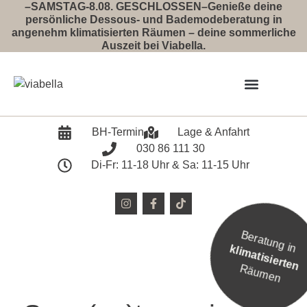
–SAMSTAG-8.08. GESCHLOSSEN–Genieße deine
persönliche Dessous- und Bademodeberatung in
angenehm klimatisierten Räumen – deine sommerliche
Auszeit bei Viabella.
Event 2026
BH-Termin
Lage & Anfahrt
030 86 111 30
Di-Fr: 11-18 Uhr & Sa: 11-15 Uhr
Beratung in
klimatisierten
Räumen