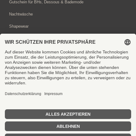
Gutschein für BHs, Dessous & Bademode
Nachtwäsche
Shapewear
Sport-BHs
BH-Beratung hier buchen
Gutschein hier bestellen
Vertrag widerrufen
Copyright © 2020 viabella Dessous
Kontakt
Impressum
Datenschutzerklärung
AGB
Widerrufsbelehrung
Cookie-Einstellungen