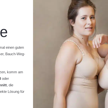
ne
mal einen guten
rmer, Bauch-Weg-
itzen, komm am
d
oder
nitt
, die
ekte Lösung für