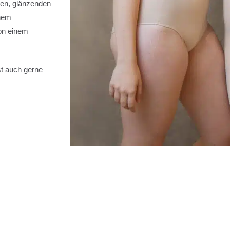
ten, glänzenden
inem
von einem
t auch gerne