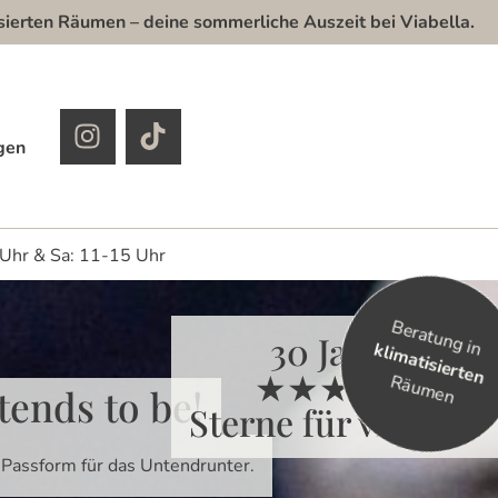
ten Räumen – deine sommerliche Auszeit bei Viabella.
gen
 Uhr & Sa: 11-15 Uhr
Beratung in
30 Jahre
klimatisierten
★★★★★
Räumen
tends to be!
Sterne für viabella
e Passform für das Untendrunter.