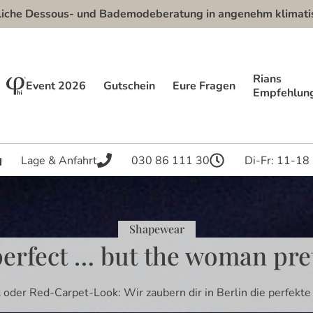
e Dessous- und Bademodeberatung in angenehm klimatisier
Rians
Event 2026
Gutschein
Eure Fragen
Empfehlun
Lage & Anfahrt
030 86 111 30
Di-Fr: 11-18
Shapewear​
erfect … but the woman pre
 oder Red-Carpet-Look: Wir zaubern dir in Berlin die perfekt