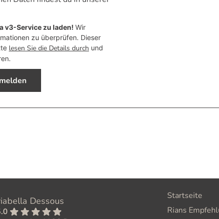
 v3-Service zu laden!
Wir
ationen zu überprüfen. Dieser
tte
lesen Sie die Details durch
und
ren.
nmelden
Startseite
viabella Dessous
Rians Empfeh
.0