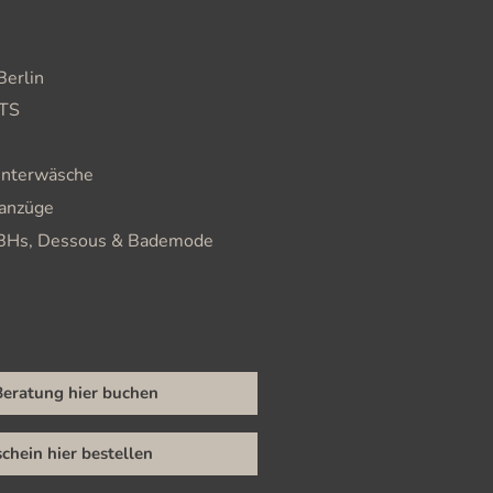
erlin
NTS
Unterwäsche
eanzüge
 BHs, Dessous & Bademode
eratung hier buchen
chein hier bestellen