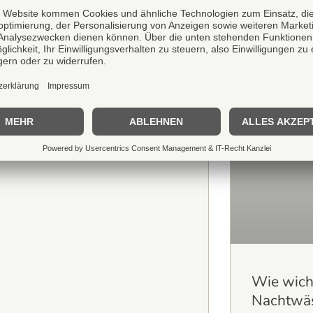
nk Oktober Aktion bei
abella
Wie wicht
Nachtwäs