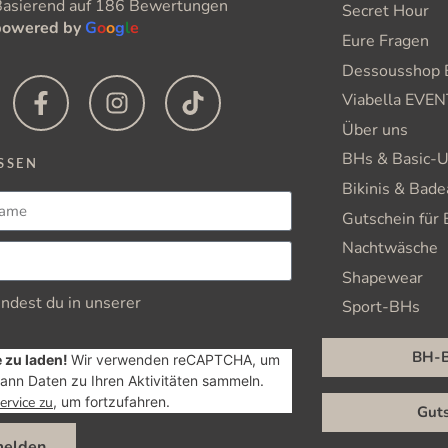
Basierend auf 186 Bewertungen
Secret Hour
powered by
G
o
o
g
l
e
Eure Fragen
Dessousshop B
Viabella EVE
Über uns
BHs & Basic-
SSEN
Bikinis & Bad
Gutschein für
Nachtwäsche
Shapewear
ndest du in unserer
Sport-BHs
BH-B
 zu laden!
Wir verwenden reCAPTCHA, um
ann Daten zu Ihren Aktivitäten sammeln.
ervice zu
, um fortzufahren.
Guts
melden