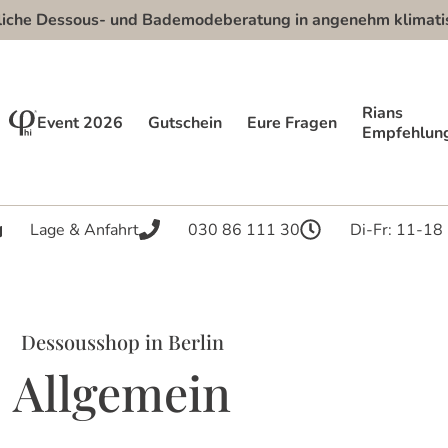
e Dessous- und Bademodeberatung in angenehm klimatisier
Rians
Event 2026
Gutschein
Eure Fragen
Empfehlun
Lage & Anfahrt
030 86 111 30
Di-Fr: 11-18
Dessousshop in Berlin
Allgemein