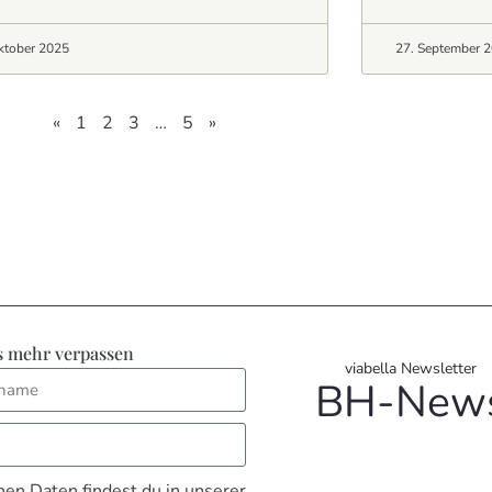
ktober 2025
27. September 
«
1
2
3
…
5
»
s mehr verpassen
viabella Newsletter
BH-New
en Daten findest du in unserer