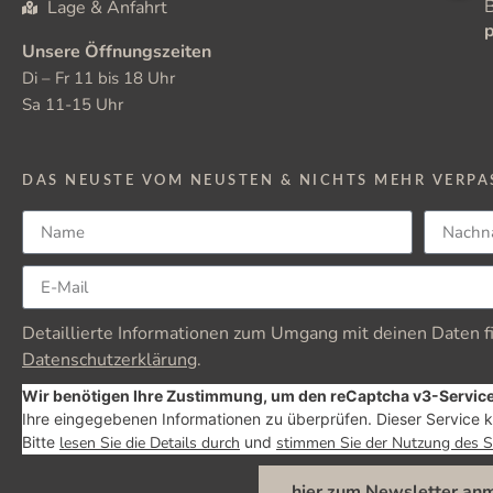
Lage & Anfahrt
Unsere Öffnungszeiten
Di – Fr 11 bis 18 Uhr
Sa 11-15 Uhr
DAS NEUSTE VOM NEUSTEN & NICHTS MEHR VERPA
Detaillierte Informationen zum Umgang mit deinen Daten fi
Datenschutzerklärung
.
Wir benötigen Ihre Zustimmung, um den reCaptcha v3-Service
Ihre eingegebenen Informationen zu überprüfen. Dieser Service k
Bitte
lesen Sie die Details durch
und
stimmen Sie der Nutzung des S
hier zum Newsletter an