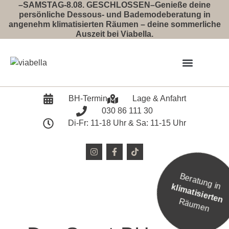
–SAMSTAG-8.08. GESCHLOSSEN–Genieße deine
persönliche Dessous- und Bademodeberatung in
angenehm klimatisierten Räumen – deine sommerliche
Auszeit bei Viabella.
Event 2026
BH-Termin
Lage & Anfahrt
030 86 111 30
Di-Fr: 11-18 Uhr & Sa: 11-15 Uhr
Beratung in
klimatisierten
Räumen