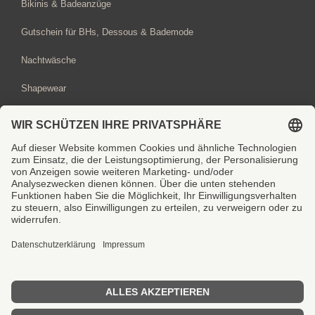
Bikinis & Badeanzüge
Gutschein für BHs, Dessous & Bademode
Nachtwäsche
Shapewear
Sport-BHs
BH-Beratung hier buchen
Gutschein hier bestellen
Vertrag widerrufen
Copyright © 2020 viabella Dessous
Kontakt
Impressum
Datenschutzerklärung
AGB