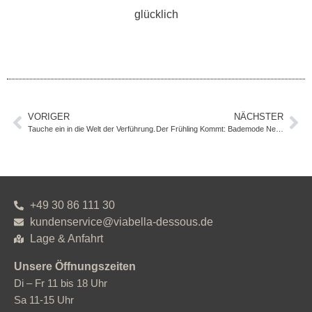
glücklich
VORIGER
NÄCHSTER
Tauche ein in die Welt der Verführung.
Der Frühling Kommt: Bademode Neu Eingetroffen- Am 7.03. Feiern Wir Uns Frauen Noch Mehr
+49 30 86 111 30
kundenservice@viabella-dessous.de
Lage & Anfahrt
Unsere Öffnungszeiten
Di – Fr 11 bis 18 Uhr
Sa 11-15 Uhr