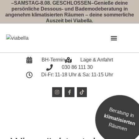
–SAMSTAG-8.08. GESCHLOSSEN–Genieße deine
persönliche Dessous- und Bademodeberatung in
angenehm klimatisierten Räumen – deine sommerliche
Auszeit bei Viabella.
Event 2026
BH-Termin
Lage & Anfahrt
030 86 111 30
Di-Fr: 11-18 Uhr & Sa: 11-15 Uhr
Beratung in
klimatisierten
Räumen